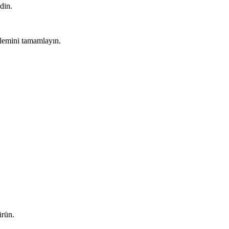
din.
işlemini tamamlayın.
ürün.