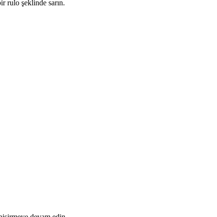
r rulo şeklinde sarın.
 pişirmeye devam edin.