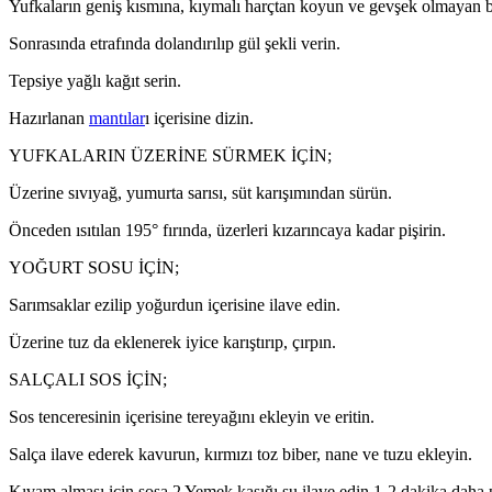
Yufkaların geniş kısmına, kıymalı harçtan koyun ve gevşek olmayan bi
Sonrasında etrafında dolandırılıp gül şekli verin.
Tepsiye yağlı kağıt serin.
Hazırlanan
mantılar
ı içerisine dizin.
YUFKALARIN ÜZERİNE SÜRMEK İÇİN;
Üzerine sıvıyağ, yumurta sarısı, süt karışımından sürün.
Önceden ısıtılan 195° fırında, üzerleri kızarıncaya kadar pişirin.
YOĞURT SOSU İÇİN;
Sarımsaklar ezilip yoğurdun içerisine ilave edin.
Üzerine tuz da eklenerek iyice karıştırıp, çırpın.
SALÇALI SOS İÇİN;
Sos tenceresinin içerisine tereyağını ekleyin ve eritin.
Salça ilave ederek kavurun, kırmızı toz biber, nane ve tuzu ekleyin.
Kıvam alması için sosa 2 Yemek kaşığı su ilave edin 1-2 dakika daha