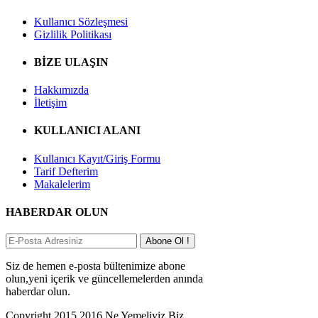
Kullanıcı Sözleşmesi
Gizlilik Politikası
BİZE ULAŞIN
Hakkımızda
İletişim
KULLANICI ALANI
Kullanıcı Kayıt/Giriş Formu
Tarif Defterim
Makalelerim
HABERDAR OLUN
Abone Ol !
Siz de hemen e-posta bültenimize abone
olun,yeni içerik ve güncellemelerden anında
haberdar olun.
Copyright 2015 2016 Ne Yemeliyiz Biz.