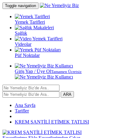
Toggle navigation
Yemek Tarifleri
Sağlık
Videolar
Püf Noktalar
Giriş Yap / Üye Ol
Tamamen Ücretsiz
ARA
Ana Sayfa
Tarifler
KREM ŞANTİLİ ETİMEK TATLISI
Favorilerime Ekle
Favorilerimden Çıkar