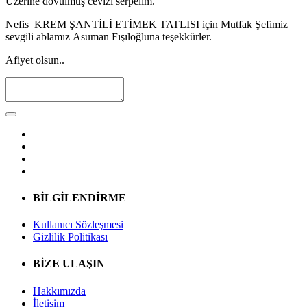
Üzerine dövülmüş cevizi serpelim.
Nefis KREM ŞANTİLİ ETİMEK TATLISI için Mutfak Şefimiz
sevgili ablamız Asuman Fışıloğluna teşekkürler.
Afiyet olsun..
BİLGİLENDİRME
Kullanıcı Sözleşmesi
Gizlilik Politikası
BİZE ULAŞIN
Hakkımızda
İletişim