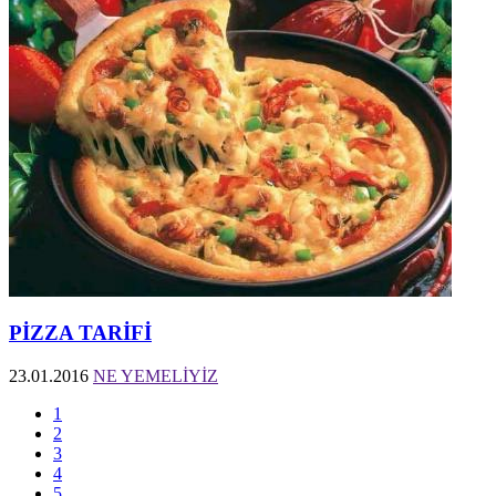
PİZZA TARİFİ
23.01.2016
NE YEMELİYİZ
1
2
3
4
5